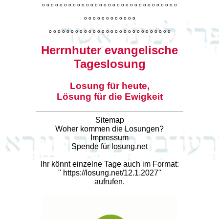
o
o
o
o
o
o
o
o
o
o
o
o
o
o
o
o
o
o
o
o
o
o
o
o
o
o
o
o
o
o
o
o
o
o
o
o
o
o
o
o
o
o
o
o
o
o
o
o
o
o
o
o
o
o
o
o
o
o
o
o
o
o
o
o
o
o
o
o
o
o
o
Herrnhuter evangelische
Tageslosung
Losung für heute,
Lösung für die Ewigkeit
Sitemap
Woher kommen die Losungen?
Impressum
Spende für losung.net
Ihr könnt einzelne Tage auch im Format:
"
https://losung.net/12.1.2027
"
aufrufen.