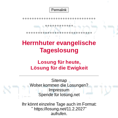
Permalink
o
o
o
o
o
o
o
o
o
o
o
o
o
o
o
o
o
o
o
o
o
o
o
o
o
o
o
o
o
o
o
o
o
o
o
o
o
o
o
o
o
o
o
o
o
o
o
o
o
o
o
o
o
o
o
o
o
o
o
o
o
o
o
o
o
o
o
o
o
o
o
Herrnhuter evangelische
Tageslosung
Losung für heute,
Lösung für die Ewigkeit
Sitemap
Woher kommen die Losungen?
Impressum
Spende für losung.net
Ihr könnt einzelne Tage auch im Format:
"
https://losung.net/11.2.2027
"
aufrufen.