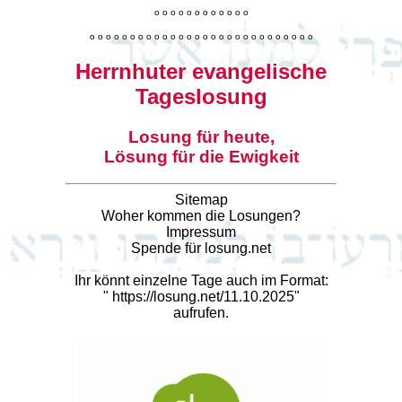
o
o
o
o
o
o
o
o
o
o
o
o
o
o
o
o
o
o
o
o
o
o
o
o
o
o
o
o
o
o
o
o
o
o
o
o
o
o
o
o
Herrnhuter evangelische
Tageslosung
Losung für heute,
Lösung für die Ewigkeit
Sitemap
Woher kommen die Losungen?
Impressum
Spende für losung.net
Ihr könnt einzelne Tage auch im Format:
"
https://losung.net/11.10.2025
"
aufrufen.