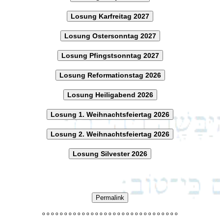
Losung Karfreitag 2027
Losung Ostersonntag 2027
Losung Pfingstsonntag 2027
Losung Reformationstag 2026
Losung Heiligabend 2026
Losung 1. Weihnachtsfeiertag 2026
Losung 2. Weihnachtsfeiertag 2026
Losung Silvester 2026
Permalink
o
o
o
o
o
o
o
o
o
o
o
o
o
o
o
o
o
o
o
o
o
o
o
o
o
o
o
o
o
o
o