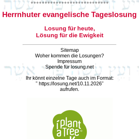
o
o
o
o
o
o
o
o
o
o
o
o
o
o
o
o
o
o
o
o
o
o
o
o
o
o
o
o
Herrnhuter evangelische Tageslosung
Losung für heute,
Lösung für die Ewigkeit
Sitemap
Woher kommen die Losungen?
Impressum
Spende für losung.net
Ihr könnt einzelne Tage auch im Format:
"
https://losung.net/10.11.2026
"
aufrufen.