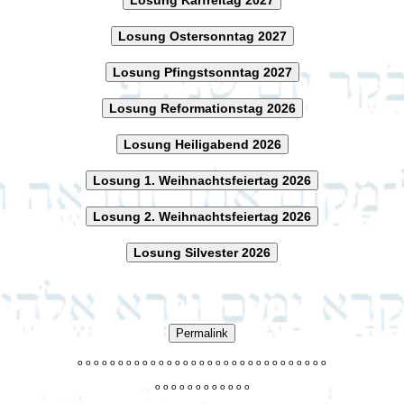
Losung Ostersonntag 2027
Losung Pfingstsonntag 2027
Losung Reformationstag 2026
Losung Heiligabend 2026
Losung 1. Weihnachtsfeiertag 2026
Losung 2. Weihnachtsfeiertag 2026
Losung Silvester 2026
Permalink
o
o
o
o
o
o
o
o
o
o
o
o
o
o
o
o
o
o
o
o
o
o
o
o
o
o
o
o
o
o
o
o
o
o
o
o
o
o
o
o
o
o
o