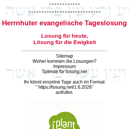
o
o
o
o
o
o
o
o
o
o
o
o
o
o
o
o
o
o
o
o
o
o
o
o
o
o
o
o
o
o
o
o
o
o
o
o
o
o
o
o
Herrnhuter evangelische Tageslosung
Losung für heute,
Lösung für die Ewigkeit
Sitemap
Woher kommen die Losungen?
Impressum
Spende für losung.net
Ihr könnt einzelne Tage auch im Format:
"
https://losung.net/1.6.2026
"
aufrufen.