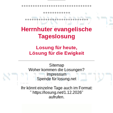
o
o
o
o
o
o
o
o
o
o
o
o
o
o
o
o
o
o
o
o
o
o
o
o
o
o
o
o
o
o
o
o
o
o
o
o
o
o
o
o
o
o
o
o
o
o
o
o
o
o
o
o
o
o
o
o
o
o
o
o
o
o
o
o
o
o
o
o
o
o
o
Herrnhuter evangelische
Tageslosung
Losung für heute,
Lösung für die Ewigkeit
Sitemap
Woher kommen die Losungen?
Impressum
Spende für losung.net
Ihr könnt einzelne Tage auch im Format:
"
https://losung.net/1.12.2026
"
aufrufen.